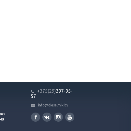
+375(29)
397-95-
57
info@dieselmix.by
ВО
ИЯ