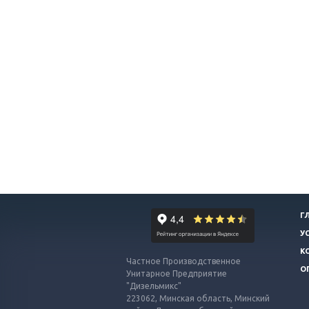
Г
У
К
Частное Производственное
О
Унитарное Предприятие
"Дизельмикс"
223062, Минская область, Минский