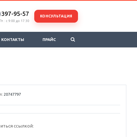
)
397-95-57
КОНСУЛЬТАЦИЯ
т.: с 9:00 до 17:30
КОНТАКТЫ
ПРАЙС
л:
20747797
иться ссылкой: