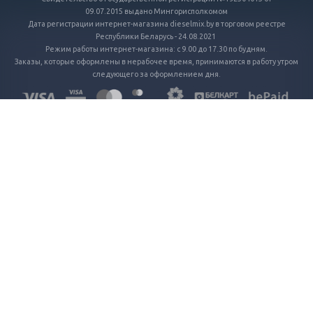
09.07.2015 выдано Мингорисполкомом
Дата регистрации интернет-магазина dieselmix.by в торговом реестре
Республики Беларусь - 24.08.2021
Режим работы интернет-магазина: с 9.00 до 17.30 по будням.
Заказы, которые оформлены в нерабочее время, принимаются в работу утром
следующего за оформлением дня.
ГЛАВНАЯ
КАТАЛОГ
ПРОЕКТЫ
УСЛУГИ
НОВОСТИ
СТАТЬИ
КОМПАНИЯ
КОНТАКТЫ