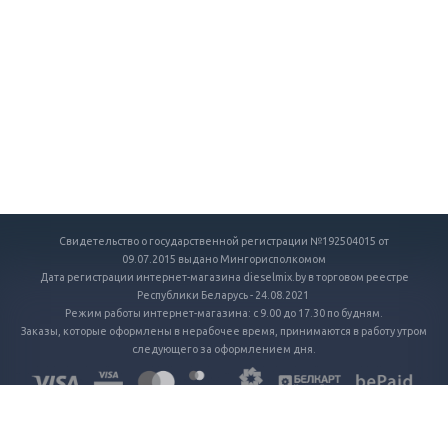
Свидетельство о государственной регистрации №192504015 от
09.07.2015 выдано Мингорисполкомом
Дата регистрации интернет-магазина dieselmix.by в торговом реестре
Республики Беларусь - 24.08.2021
Режим работы интернет-магазина: с 9.00 до 17.30 по будням.
Заказы, которые оформлены в нерабочее время, принимаются в работу утром
следующего за оформлением дня.