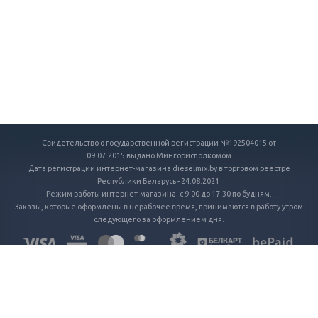
Свидетельство о государственной регистрации №192504015 от
09.07.2015 выдано Мингорисполкомом
Дата регистрации интернет-магазина dieselmix.by в торговом реестре
Республики Беларусь - 24.08.2021
Режим работы интернет-магазина: с 9.00 до 17.30 по будням.
Заказы, которые оформлены в нерабочее время, принимаются в работу утром
следующего за оформлением дня.
ГЛАВНАЯ